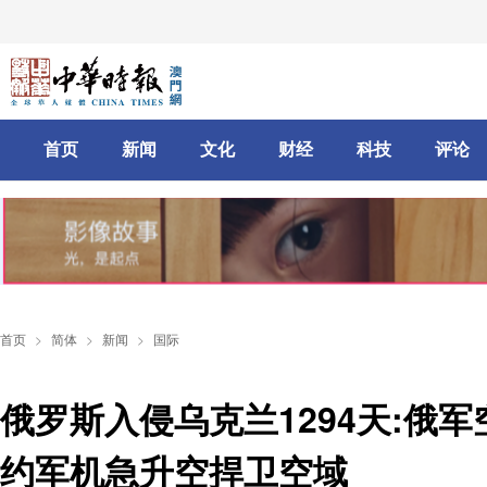
首页
新闻
文化
财经
科技
评论
首页
>
简体
>
新闻
>
国际
俄罗斯入侵乌克兰1294天:俄
约军机急升空捍卫空域