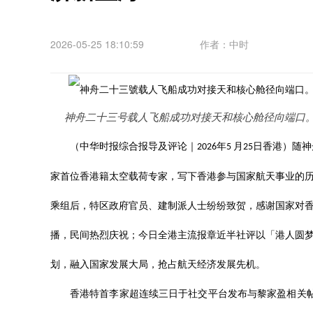
2026-05-25 18:10:59
作者：中时
神舟二十三号载人飞船成功对接天和核心舱径向端口
（中华时报综合报导及评论｜
年
月
日香港）随神
2026
5
25
家首位香港籍太空载荷专家，写下香港参与国家航天事业的
乘组后，特区政府官员、建制派人士纷纷致贺，感谢国家对
播，民间热烈庆祝；今日全港主流报章近半社评以「港人圆
划，融入国家发展大局，抢占航天经济发展先机。
香港特首李家超连续三日于社交平台发布与黎家盈相关