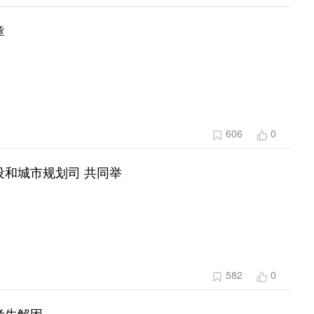
章
606
0
和城市规划司 共同举
582
0
考生解困