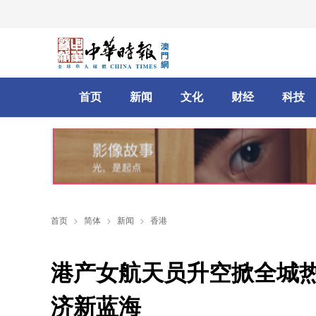
首页
新闻
文化
财经
科技
首页
>
简体
>
新闻
>
香港
港产女航天员升空掀全城热
济新蓝海