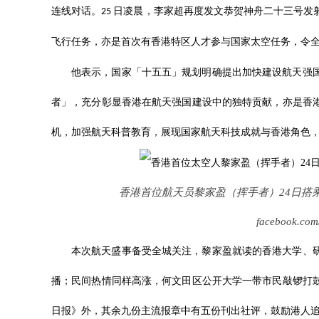
连线对话。
日凌晨，李家超再度发文恭贺神舟二十三号发
25
飞行任务，亦是首次有香港特区人才参与国家太空任务，令
他表示，国家「十五五」规划明确提出加快建设航天强
者」，充分彰显香港在航天强国建设中的独特贡献，亦是香
机，加强航天科普教育，展现国家航天科技成就与香港角色
香港首位航天员黎家盈（挥手者）
24
日搭
facebook.com
本次航天盛事备受全城关注，黎家盈就读的香港大学、
播；民间热情同样高涨，何文田区公开大学一带市民敲锣打
日报》外，其余九份主流报章中有五份刊出社评，鼓励港人