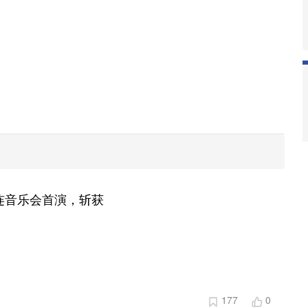
连音乐会首演，斩获
177
0