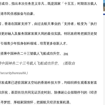
射成功，指出本次任务意义非凡，既是国家「十五五」时期首次载人
全港市民倍感振奋与自豪。
国，香港在国家支持下，由过去航天事业的「支持者」蜕变为「执行
港更好融入及服务国家发展大局的最佳实践。特区政府将把握历史契
，引领青少年投身创科领域，培育更多创新人才。
乘中国神舟二十三号载人飞船成功升空。（图取自
/securitybureauhk
）
研发成果已进驻国家太空站的香港科技大学，均组织师生观看发射直
鼓庆祝，基层街坊共同见证历史时刻。除佛诞公众假期停刊的《经济
追寻梦想、厚植家国情怀，把握航天经济发展机遇。