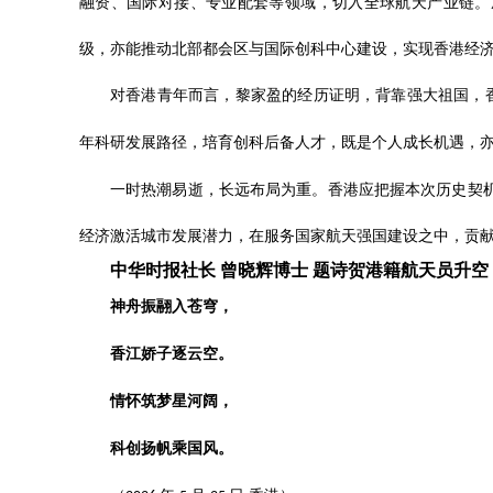
融资、国际对接、专业配套等领域，切入全球航天产业链。
级，亦能推动北部都会区与国际创科中心建设，实现香港经
对香港青年而言，黎家盈的经历证明，背靠强大祖国，
年科研发展路径，培育创科后备人才，既是个人成长机遇，
一时热潮易逝，长远布局为重。香港应把握本次历史契
经济激活城市发展潜力，在服务国家航天强国建设之中，贡
中华时报社长
曾晓辉博士
题诗贺港籍航天员升空
神舟振翮入苍穹，
香江娇子逐云空。
情怀筑梦星河阔，
科创扬帆乘国风。