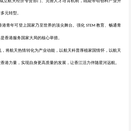
成立航天经济专责部门、完善人才培育机制，既能带动创科产业升
济多元转型。
香港青年可登上国家乃至世界的顶尖舞台。强化
教育、畅通青
STEM
亦是香港服务国家大局的核心举措。
机，将航天热情转化为产业动能，以航天科普厚植家国情怀，以航天
献香港力量，实现自身更高质量的发展，让香江活力伴随星河远航。