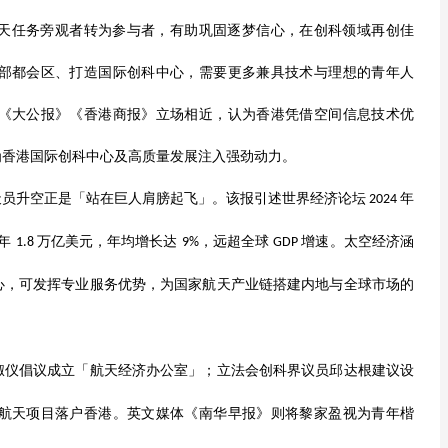
天任务旁观者转为参与者，有助巩固逐梦信心，在创科领域再创佳
部都会区、打造国际创科中心，需要更多兼具技术与理想的青年人
《大公报》《香港商报》立场相近，认为香港凭借空间信息技术优
为香港国际创科中心及高质量发展注入强劲动力。
天员升空正是「站在巨人肩膀起飞」。该报引述世界经济论坛
年
2024
年
万亿美元，年均增长达
，远超全球
增速。太空经济涵
1.8
9%
GDP
心，可发挥专业服务优势，为国家航天产业链搭建内地与全球市场的
淑仪倡议成立「航天经济办公室」；立法会创科界议员邱达根建议设
航天项目落户香港。英文媒体《南华早报》则将黎家盈视为青年楷