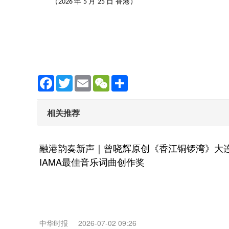
（
年
月
日 香港）
2026
5
25
Facebook
Twitter
Email
WeChat
Share
相关推荐
融港韵奏新声｜曾晓辉原创《香江铜锣湾》大
IAMA最佳音乐词曲创作奖
中华时报
2026-07-02 09:26