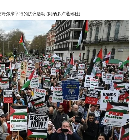
德哥尔摩举行的抗议活动
(
阿纳多卢通讯社
)