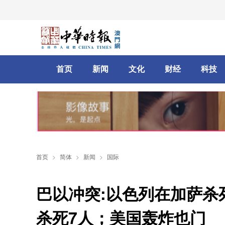
首页
新闻
文化
财经
科技
首页
>
简体
>
新闻
>
国际
巴以冲突:以色列在加萨杀
杀死7人；美国轰炸也门