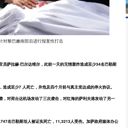
针对黎巴嫩南部后进行报复性打击
官员萨拉赫·巴尔达维尔，此前一天的无情轰炸造成至少34名巴勒斯
，造成至少7 人死亡，并危及四个月前与真主党达成的停火协议。
空袭，对荷台达机场发动了三次袭击，对红海的萨利夫港发动了另一
747名巴勒斯坦人被证实死亡，11,3213人受伤。加萨政府媒体办公