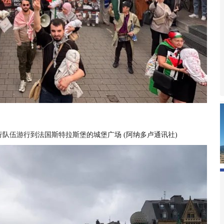
行队伍游行到法国斯特拉斯堡的城堡广场
(
阿纳多卢通讯社
)