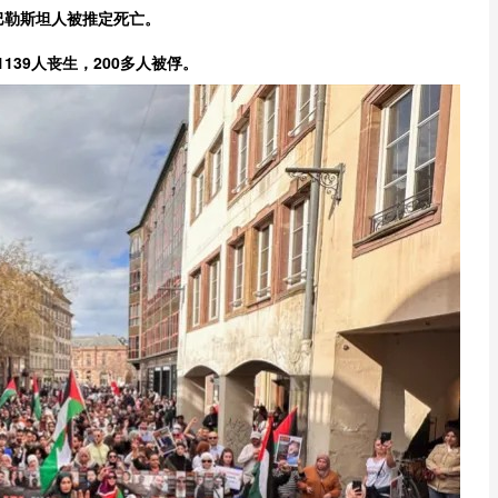
的巴勒斯坦人被推定死亡。
1139人丧生，200多人被俘。