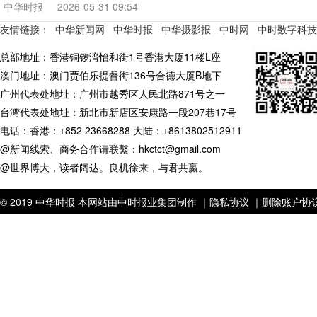
中华时报
2026-05-31 09:54
友情链接：
中华新闻网
中华时报
中华摄影报
中时网
中时数字科技
总部地址：香港铜锣湾怡和街1号香港大厦11楼L座
澳门地址：澳门贾伯乐提督街136号合德大厦B地下
广州代表处地址：广州市越秀区人民北路871号之一
台湾代表处地址：新北市新店区安康路一段207巷17号
电话：香港：+852 23668288 大陆：+8613802512911
@新闻线索、商务合作请联繫：hkctct@gmail.com
@世界博大，读者阔达。良机徐来，与君共嬴。
© 2019 中华时报 本网站由中时报业集团制作 ｜
隐私协议 ｜
删除账户协议